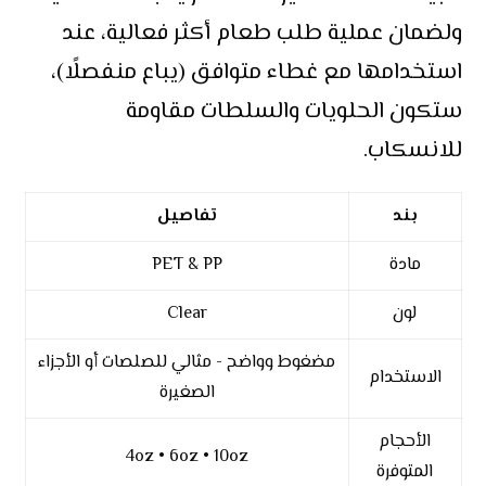
ولضمان عملية طلب طعام أكثر فعالية، عند
استخدامها مع غطاء متوافق (يباع منفصلًا)،
ستكون الحلويات والسلطات مقاومة
للانسكاب.
بند
تفاصيل
مادة
PET & PP
لون
Clear
مضغوط وواضح - مثالي للصلصات أو الأجزاء
الاستخدام
الصغيرة
الأحجام
4oz • 6oz • 10oz
المتوفرة